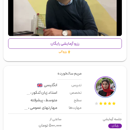
00:00
/
01:02
رزرو آزمایشی رایگان
رزرو آنی
مریم سالخورده
انگلیسی
تدریس
استاد زبان کنکور
،
انگلیسی آمریکایی
،
م
تخصص
متوسط
،
پیشرفته
سطح
مهارتهای عمومی
،
زبان عمومی
،
لیسن
مهارت‌ها
جلسه آزمایشی
ساعتی از
۵۰۰,۰۰۰
تومان
رایگان