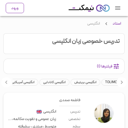
ورود
استاد
انگلیسی
تدریس خصوصی زبان انگلیسی
فیلترها
(۱)
G
TOLIMO
انگلیسی بریتیش
انگلیسی کانادایی
انگلیسی آمریکایی
مص
فاطمه صمدی
انگلیسی
تدریس
زبان عمومی و تقویت مکالمه
،
انگلیسی
تخصص
متوسط
،
مبتدی
،
پیشرفته
سطح