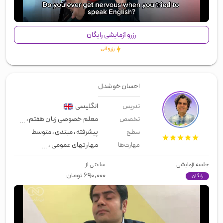
00:00
/
00:45
رزرو آزمایشی رایگان
رزرو آنی
احسان خوشدل
انگلیسی
تدریس
معلم خصوصی زبان هفتم
،
استاد زبان
تخصص
پیشرفته
،
مبتدی
،
متوسط
سطح
مهارتهای عمومی
،
زبان عمومی
،
اسپی
مهارت‌ها
جلسه آزمایشی
ساعتی از
۶۹۰,۰۰۰
تومان
رایگان