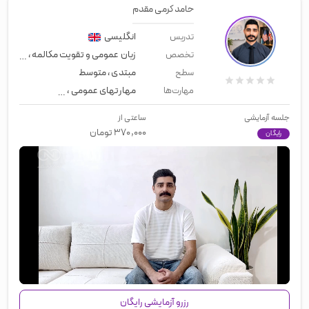
حامد کرمی مقدم
انگلیسی
تدریس
زبان عمومی و تقویت مکالمه
،
معلم خ
تخصص
مبتدی
،
متوسط
سطح
مهارتهای عمومی
،
زبان عمومی
،
لیسن
مهارت‌ها
جلسه آزمایشی
ساعتی از
۳۷۰,۰۰۰
تومان
رایگان
00:00
/
01:58
رزرو آزمایشی رایگان