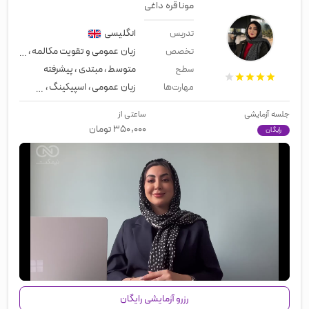
مونا قره داغی
انگلیسی
تدریس
زبان عمومی و تقویت مکالمه
،
معلم خ
تخصص
متوسط
،
مبتدی
،
پیشرفته
سطح
زبان عمومی
،
اسپیکینگ
،
مقاطع تحصی
مهارت‌ها
جلسه آزمایشی
ساعتی از
۳۵۰,۰۰۰
تومان
رایگان
00:00
/
02:02
رزرو آزمایشی رایگان