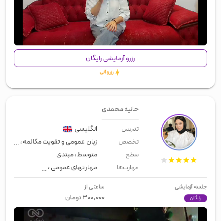
00:00
/
01:39
رزرو آزمایشی رایگان
رزرو آنی
حانیه محمدی
انگلیسی
تدریس
زبان عمومی و تقویت مکالمه
،
معلم خ
تخصص
متوسط
،
مبتدی
سطح
مهارتهای عمومی
،
زبان عمومی
،
لیسن
مهارت‌ها
جلسه آزمایشی
ساعتی از
۳۰۰,۰۰۰
تومان
رایگان