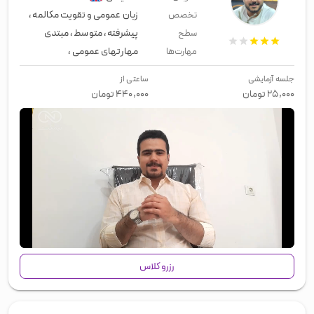
زبان عمومی و تقویت مکالمه
،
استاد آیلت
تخصص
پیشرفته
،
متوسط
،
مبتدی
سطح
مهارتهای عمومی
،
زبان عمومی
،
لیسن
مهارت‌ها
جلسه آزمایشی
ساعتی از
۲۵,۰۰۰
تومان
۴۴۰,۰۰۰
تومان
00:00
/
01:14
رزرو کلاس