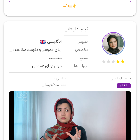
رزرو آنی
کیمیا علیخانی
انگلیسی
تدریس
زبان عمومی و تقویت مکالمه
،
معلم خ
تخصص
متوسط
سطح
مهارتهای عمومی
،
زبان عمومی
،
اسپی
مهارت‌ها
جلسه آزمایشی
ساعتی از
۵۰۰,۰۰۰
تومان
رایگان