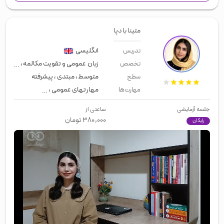
متینا بادپا
انگلیسی
تدریس
زبان عمومی و تقویت مکالمه
،
مصاحبه 
تخصص
متوسط
،
مبتدی
،
پیشرفته
سطح
مهارتهای عمومی
،
زبان عمومی
،
اسپی
مهارت‌ها
جلسه آزمایشی
ساعتی از
۳۸۰,۰۰۰
تومان
رایگان
00:00
/
01:14