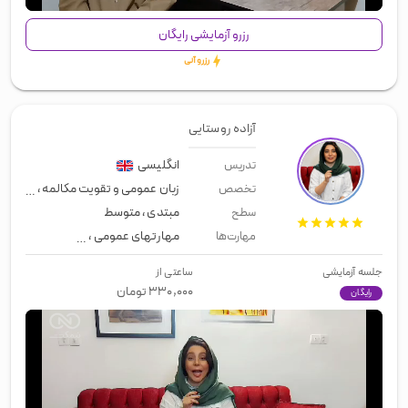
رزرو آزمایشی رایگان
رزرو آنی
آزاده روستایی
انگلیسی
تدریس
زبان عمومی و تقویت مکالمه
،
مصاحبه 
تخصص
مبتدی
،
متوسط
سطح
مهارتهای عمومی
،
زبان عمومی
،
اسپی
مهارت‌ها
جلسه آزمایشی
ساعتی از
۳۳۰,۰۰۰
تومان
رایگان