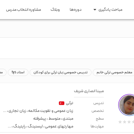
مباحث یادگیری
دوره‌ها
وبلاگ
مشاوره انتخاب مدرس
ری و مهاجرت
مقاطع تحصیلی
 اپلای
زبان کودکان
ایتالیایی
ترکی
عربی
روسی
اری و تحصیلی
زبان راهنمایی و دبیرستان
ومه
زبان کنکور ارشد و دکتری
یسی
هندی
سوئدی
هلندی
گیلکی
معلم خصوصی ترکی خانم
تدریس خصوصی زبان ترکی برای کودکان
استاد tys
مع
مبینا انصاری شریف
ترکی
تدریس
زبان عمومی و تقویت مکالمه
،
زبان تجاری
،
معلم
تخصص
مبتدی
،
متوسط
،
پیشرفته
سطح
مهارتهای عمومی
،
لیسنینگ
،
رایتینگ
،
لهجه نی
مهارت‌ها