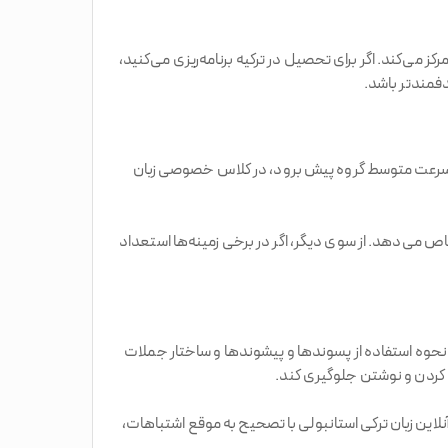
 می‌کند. اگر برای تحصیل در ترکیه برنامه‌ریزی می‌کنید،
فمندتر باشد.
 با سرعت متوسط گروه پیش برود، در کلاس خصوصی زبان
اص می‌دهد. از سوی دیگر، اگر در برخی زمینه‌ها استعداد
 نحوه استفاده از پسوندها و پیشوندها و ساختار جملات
 کردن و نوشتن جلوگیری کند.
 خاصی مانند ı، ö، ü و ğ هستند، بسیار ارزشمند است. استاد آنلاین زبان ترکی استانبولی با تصحیح به موقع اشتباهات،