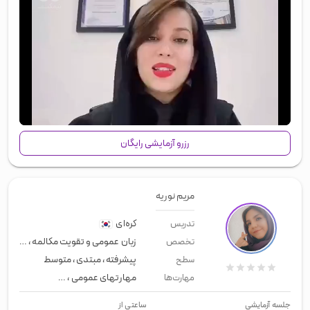
00:00
/
00:45
رزرو آزمایشی رایگان
مریم نوریه
کره‌ای
تدریس
زبان عمومی و تقویت مکالمه
،
زبان تج
تخصص
پیشرفته
،
مبتدی
،
متوسط
سطح
مهارتهای عمومی
،
زبان عمومی
،
لیسن
مهارت‌ها
جلسه آزمایشی
ساعتی از