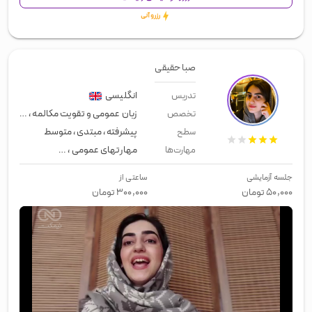
رزرو آنی
صبا حقیقی
انگلیسی
تدریس
زبان عمومی و تقویت مکالمه
،
انگلیسی
تخصص
پیشرفته
،
مبتدی
،
متوسط
سطح
مهارتهای عمومی
،
زبان عمومی
،
لیسن
مهارت‌ها
جلسه آزمایشی
ساعتی از
۵۰,۰۰۰
تومان
۳۰۰,۰۰۰
تومان