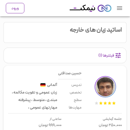
ورود
اساتید زبان های خارجه
فیلترها
(۱)
حسین صداقتی
آلمانی
تدریس
زبان عمومی و تقویت مکالمه
،
زبان تج
تخصص
مبتدی
،
متوسط
،
پیشرفته
سطح
مهارتهای عمومی
،
زبان عمومی
،
لیسن
مهارت‌ها
جلسه آزمایشی
ساعتی از
۲۵۰,۰۰۰
تومان
۹۹۹,۰۰۰
تومان