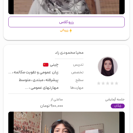
00:00
/
00:52
رزرو کلاس
رزرو آنی
محیا محمودی راد
چینی
تدریس
زبان عمومی و تقویت مکالمه
،
زبان تج
تخصص
پیشرفته
،
مبتدی
،
متوسط
سطح
مهارتهای عمومی
،
لیسنینگ
،
رایتینگ
مهارت‌ها
جلسه آزمایشی
ساعتی از
۹۰۰,۰۰۰
تومان
رایگان