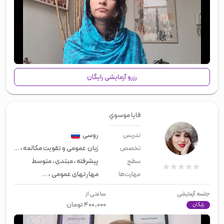
00:00
/
01:04
رزرو آزمایشی رایگان
فايا موسوي
روسی
تدریس
زبان عمومی و تقویت مکالمه
،
زبان تج
تخصص
پیشرفته
،
مبتدی
،
متوسط
سطح
مهارتهای عمومی
،
زبان عمومی
،
لیسن
مهارت‌ها
جلسه آزمایشی
ساعتی از
۴۰۰,۰۰۰
تومان
رایگان