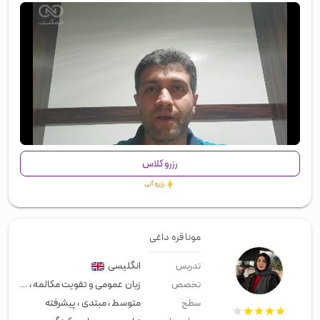
00:00
/
01:26
رزرو کلاس
رزرو آنی
مونا قره داغی
انگلیسی
تدریس
زبان عمومی و تقویت مکالمه
،
معلم خ
تخصص
متوسط
،
مبتدی
،
پیشرفته
سطح