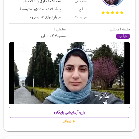
مصاحبه کاری و تحصیلی
تخصص
پیشرفته
،
مبتدی
،
متوسط
سطح
مهارتهای عمومی
،
زبان عمومی
،
لیسن
مهارت‌ها
جلسه آزمایشی
ساعتی از
۴۲۰,۰۰۰
تومان
رایگان
00:00
/
00:43
رزرو آزمایشی رایگان
رزرو آنی