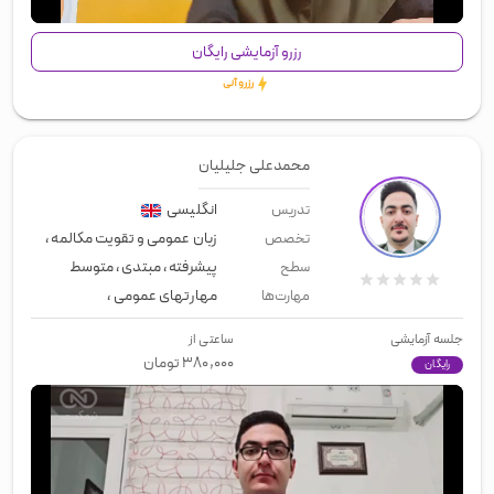
رزرو آزمایشی رایگان
رزرو آنی
محمدعلی جلیلیان
انگلیسی
تدریس
زبان عمومی و تقویت مکالمه
،
معلم خ
تخصص
پیشرفته
،
مبتدی
،
متوسط
سطح
مهارتهای عمومی
،
زبان عمومی
،
لیسن
مهارت‌ها
جلسه آزمایشی
ساعتی از
۳۸۰,۰۰۰
تومان
رایگان