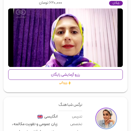
۶۲۰,۰۰۰
تومان
رایگان
00:00
/
00:36
رزرو آزمایشی رایگان
رزرو آنی
نرگس شباهنگ
انگلیسی
تدریس
زبان عمومی و تقویت مکالمه
،
معلم خ
تخصص