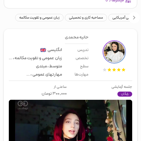
فیلترها
(۲)
انگلیسی آمریکایی
مصاحبه کاری و تحصیلی
زبان عمومی و تقویت مکالمه
حانیه محمدی
انگلیسی
تدریس
زبان عمومی و تقویت مکالمه
،
معلم خ
تخصص
متوسط
،
مبتدی
سطح
مهارتهای عمومی
،
زبان عمومی
،
لیسن
مهارت‌ها
جلسه آزمایشی
ساعتی از
۳۰۰,۰۰۰
تومان
رایگان