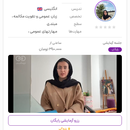
انگلیسی
تدریس
زبان عمومی و تقویت مکالمه
،
تدریس 
تخصص
مبتدی
سطح
مهارتهای عمومی
،
زبان عمومی
،
مقاط
مهارت‌ها
جلسه آزمایشی
ساعتی از
۲۹۰,۰۰۰
تومان
رایگان
00:00
/
01:18
رزرو آزمایشی رایگان
رزرو آنی