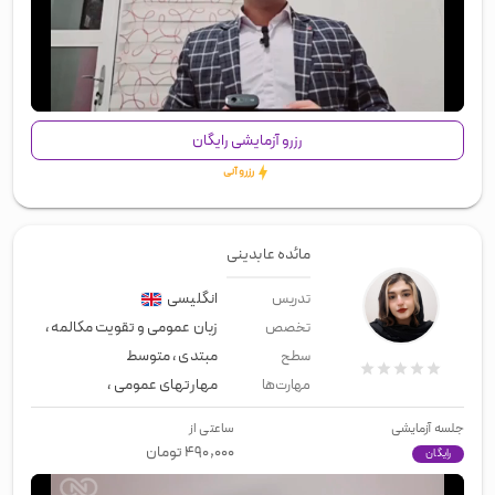
00:00
/
00:57
رزرو آزمایشی رایگان
رزرو آنی
مائده عابدینی
انگلیسی
تدریس
زبان عمومی و تقویت مکالمه
،
معلم خ
تخصص
مبتدی
،
متوسط
سطح
مهارتهای عمومی
،
زبان عمومی
،
لیسن
مهارت‌ها
جلسه آزمایشی
ساعتی از
۴۹۰,۰۰۰
تومان
رایگان