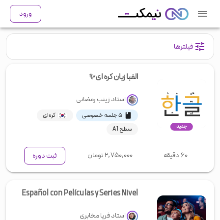
ورود
فیلترها
الفبا زبان کره ای✨
استاد
زینب رمضانی
۵ جلسه خصوصی
کره‌ای
جدید
سطح A1
۶۰ دقیقه
۲,۷۵۰,۰۰۰
تومان
ثبت دوره
Español con Películas y Series Nivel
استاد
فریا مخابری