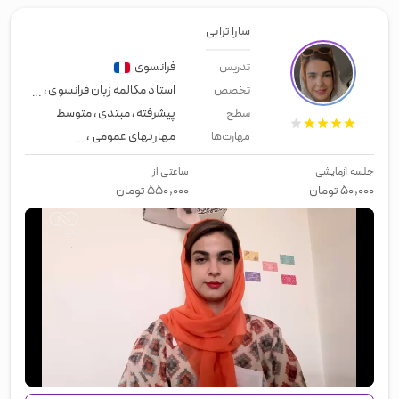
سارا ترابی
فرانسوی
تدریس
استاد مکالمه زبان فرانسوی
،
زبان کنکو
تخصص
پیشرفته
،
مبتدی
،
متوسط
سطح
مهارتهای عمومی
،
زبان عمومی
،
لیسن
مهارت‌ها
جلسه آزمایشی
ساعتی از
۵۰,۰۰۰
تومان
۵۵۰,۰۰۰
تومان
00:00
/
01:27