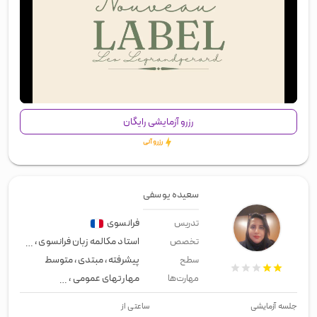
00:00
/
00:50
رزرو آزمایشی رایگان
رزرو آنی
سعیده یوسفی
فرانسوی
تدریس
استاد مکالمه زبان فرانسوی
،
زبان تجا
تخصص
پیشرفته
،
مبتدی
،
متوسط
سطح
مهارتهای عمومی
،
زبان عمومی
،
لیسن
مهارت‌ها
جلسه آزمایشی
ساعتی از