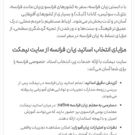
با دانستن زبان فرانسه، سفر به کشورهای فرانسوی‌زبان مانند فرانسه،
بلژیک، سوئیس، کانادا (کبک) و بسیاری از کشورهای آفریقایی
آسان‌تر و لذت‌بخش‌تر می‌شود. ارتباط مستقیم با مردم محلی، درک
عمیق‌تر فرهنگ و سنت‌ها و دور شدن از تجربه گردشگری سطحی، از
مزایای تسلط به زبان فرانسه در سفر است.
مزایای انتخاب اساتید زبان فرانسه از سایت نیمکت
سایت نیمکت با ارائه خدمات زیر، انتخاب استاد خصوصی فرانسه را
برای شما آسان می‌کند:
گزینش دقیق اساتید:
تمام اساتید زبان فرانسه در نیمکت پس از
بررسی رزومه، مدارک، تجربیات و توانایی‌های آموزشی پذیرفته
می‌شوند.
دسترسی به معلم زبان فرانسه native:
در میان اساتید نیمکت،
معلمان بومی فرانسوی نیز حضور دارند که می‌توانند آموزش
اصیل و با لهجه استاندارد ارائه دهند.
نظرات و امتیازات زبان‌آموزان:
امکان مشاهده تجربیات واقعی
دیگر زبان‌آموزان از آموزش با هر استاد.