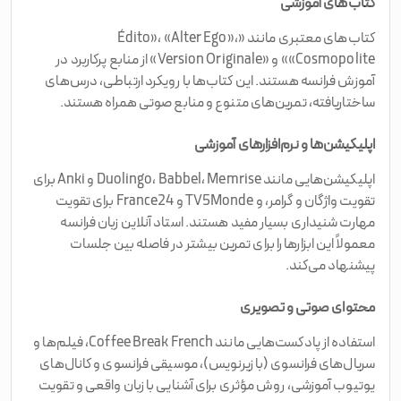
کتاب‌های آموزشی
کتاب‌های معتبری مانند «Édito»، «Alter Ego»،
«Cosmopolite» و «Version Originale» از منابع پرکاربرد در
آموزش فرانسه هستند. این کتاب‌ها با رویکرد ارتباطی، درس‌های
ساختاریافته، تمرین‌های متنوع و منابع صوتی همراه هستند.
اپلیکیشن‌ها و نرم‌افزارهای آموزشی
اپلیکیشن‌هایی مانند Duolingo، Babbel، Memrise و Anki برای
تقویت واژگان و گرامر، و TV5Monde و France24 برای تقویت
مهارت شنیداری بسیار مفید هستند. استاد آنلاین زبان فرانسه
معمولاً این ابزارها را برای تمرین بیشتر در فاصله بین جلسات
پیشنهاد می‌کند.
محتوای صوتی و تصویری
استفاده از پادکست‌هایی مانند Coffee Break French، فیلم‌ها و
سریال‌های فرانسوی (با زیرنویس)، موسیقی فرانسوی و کانال‌های
یوتیوب آموزشی، روش مؤثری برای آشنایی با زبان واقعی و تقویت