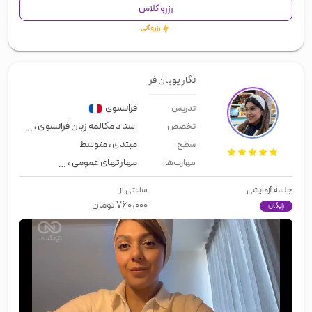
رزرو کلاس
رزرو آنی
نگار پويان فر
فرانسوی
تدریس
استاد مکالمه زبان فرانسوی
،
مصاحبه ک
تخصص
مبتدی
،
متوسط
سطح
مهارتهای عمومی
،
زبان عمومی
،
لیسن
مهارت‌ها
جلسه آزمایشی
ساعتی از
۷۶۰,۰۰۰
تومان
رایگان