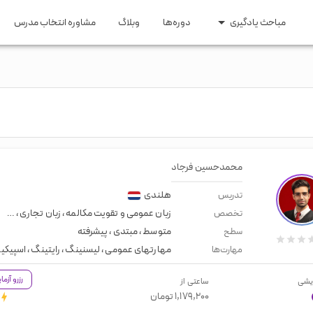
مباحث یادگیری
دوره‌ها
وبلاگ
مشاوره انتخاب مدرس
ری و مهاجرت
مقاطع تحصیلی
 اپلای
زبان کودکان
ایتالیایی
ترکی
عربی
روسی
اری و تحصیلی
زبان راهنمایی و دبیرستان
ومه
زبان کنکور ارشد و دکتری
یسی
هندی
سوئدی
هلندی
گیلکی
محمدحسین فرجاد
هلندی
تدریس
زبان عمومی و تقویت مکالمه
،
زبان تجاری
،
مصاح
تخصص
متوسط
،
مبتدی
،
پیشرفته
سطح
مهارتهای عمومی
،
لیسنینگ
،
رایتینگ
،
اسپیکی
مهارت‌ها
رزرو آزم
یشی
ساعتی از
۱,۱۷۹,۲۰۰
تومان