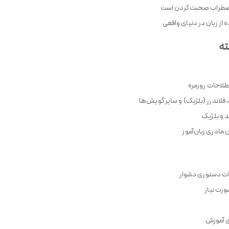
، اضطراب صحبت کردن است
از زبان در دنیای واقعی
ته
صطلاحات روزمره
 فلاندرز (بلژیک) و سایر گویش‌ها
د و بلژیک
 مادری زبان‌آموز
ات دستوری دشوار
ورت نیاز
ی آموزش