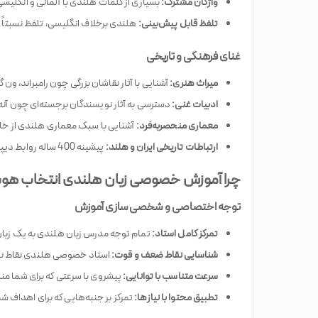
واژگان مشترک:
بسیاری از کلمات هلندی با آلمانی و انگلیس
تلفظ قابل پیش‌بینی:
هلندی برخلاف انگلیسی، تلفظ نسبتاً ث
غنای فرهنگی و تاریخی
میراث هنری:
آشنایی با آثار نقاشان بزرگی چون رامبراند، ون 
ادبیات غنی:
دسترسی به آثار نویسندگان برجسته‌ای چون آن
معماری منحصربه‌فرد:
آشنایی با سبک معماری هلندی از خان
ارتباطات تاریخی ایران و هلند:
پیشینه 400 ساله روابط دیپلماتیک و تجاری
چرا آموزش خصوصی زبان هلندی انتخاب هوش
توجه اختصاصی و شخصی‌سازی آموزش
تمرکز کامل استاد:
تمام توجه مدرس زبان هلندی به یک زبا
شناسایی نقاط ضعف و قوت:
استاد خصوصی هلندی نقاط نیاز
سرعت متناسب با توانایی:
پیشروی با سرعتی که برای شما من
تطبیق محتوا با نیازها:
تمرکز بر جنبه‌هایی که برای اهداف ش