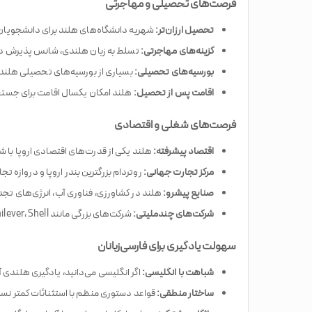
فرصت‌های تحصیلی و مهاجرتی
تحصیل ارزان‌تر:
شهریه دانشگاه‌های هلند برای دانشجویان ا
گزینه‌های مهاجرتی:
تسلط به زبان هلندی، شانس پذیرش د
بورسیه‌های تحصیلی:
بسیاری از بورسیه‌های تحصیلی هلند
اقامت پس از تحصیل:
هلند امکان یکسال اقامت برای جستجوی
فرصت‌های شغلی و اقتصادی
اقتصاد پیشرفته:
هلند یکی از قدرت‌های اقتصادی اروپا با 
مرکز تجارت جهانی:
روتردام بزرگترین بندر اروپا و دروازه تج
صنایع پیشرو:
هلند در کشاورزی، فناوری آب، انرژی‌های تج
شرکت‌های چندملیتی:
شرکت‌های بزرگی مانند Philips، Unilever، Shell و Heineken در هلند مستقر هستند
سهولت یادگیری برای فارسی‌زبانان
شباهت با انگلیسی:
اگر انگلیسی می‌دانید، یادگیری هلندی 
ساختار منطقی:
قواعد دستوری منظم با استثنائات کمتر نسبت