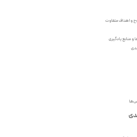
طوح و اهداف متفاوت
 و منابع یادگیری
ندی
س‌ها
دی