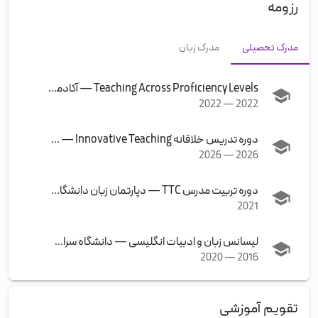
رزومه
مدرک تحصیلی
مدرک زبان
Teaching Across Proficiency Levels
—
آکادمی آتیکو - انتشارات جنگل
2022
—
2022
دوره تدریس خلاقانه Innovative Teaching
—
دانشگاه پادوا ای
2026
—
2026
دوره تربیت مدرس TTC
—
دپارتمان زبان دانشگاه شهید بهشتی
2021
لیسانس زبان و ادبیات انگلیسی
—
دانشگاه سراسری قم
2020
—
2016
تقویم آموزشی