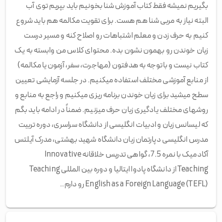
بگیریم نمیشه فقط کتاب آموزش شنا بخونیم باید بپریم توی آب
البته نیاز به مربی شنا هم هست. برای تقویت مکالمه هم باید شروع
کنیم به حرف زدن و معلم اشتباهات رو اصلاح کنه و مسیر درست
زبان خوندن رو بهمون نشون بده. محتوای کلاس من وابسته به یک
کتاب نیست و باتوجه به هدفتون (مهاجرت، سفر، آزمون یا مکالمه)
از منابع آموزشی مختلف استفاده میکنیم. در جلسه آزمایشی تعیین
سطح میشید برای زبان خوندن برنامه ریزی میکنیم و راجع به منابع و
روشهای مختلف یادگیری زبان حرف میزنیم. ضمناً در ادامه باید بگم
که لیسانس زبان و ادبیات انگلیسی از دانشگاه سراسری، دوره تربیت
مدرس انگلیسی دپارتمان زبان دانشگاه شهید بهشتی، مدرک آیلتس
آکادمیک با نمره 7.5، گواهی تدریس خلاقانه Innovative
Teaching از دانشگاه پادوا ایتالیا و دوره بین المللی Teaching
English as a Foreign Language (TEFL) رو دارم..