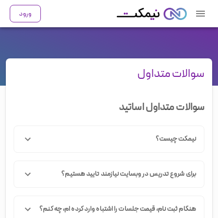
ورود
سوالات متداول
سوالات متداول اساتید
نیمکت چیست؟
پلتفرم
نیمکت
، یک بستر قوی و هدفمند جهت برگزاری آنلاین
برای شروع تدریس در وبسایت نیازمند تایید هستیم؟
کلاسهای زبان میباشد. درنیمکت، زبان آموزان و اساتید میتوانند
بدون هیچ محدودیت از نظر زمان و مکان از هر کجای جهان با
یکدیگر بصورت زنده و تصویری برای یادگیری و تدریس زبان
بله، کلیه اساتید پس از تکمیل پروفایل خود، در خواست بررسی
هنگام ثبت نام، قیمت جلسات را اشتباه وارد کرده ام، چه کنم؟