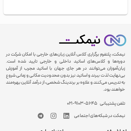
فعال و غیرفعال سازی صدای خودتان
نیمکت دارای درگاه های پرداخت قانونی و کد مالیاتی است و
روشن و خاموش کردن وبکمتان
تحت نظارت نهادهای نظارتی فعالیت می‌کند. مجموعه ما با
آپلود فایل به فضای کلاس و نمایش به استاد
نام تجاری نیمکت، میزبان هزاران استاد و میلیون ها کاربری
است که از وبسایت جهت تدریس و آموزش دیدن با زیرساختی
متفاوت را تجربه میکنند. نیمکت همه روزه درحال توسعه
زیرساخت خود بوده و سعی میکند تا خدمات کاملی را به
اساتید و زبان آموزان پلتفرم ارائه دهد.
نیمکت، پلتفرم برگزاری کلاس آنلاین زبان‌های خارجی با امکان شرکت در
دوره‌ها و کلاس‌های اساتید داخلی و خارجی تایید شده است.
زبان‌آموزان می‌توانند در هر جای جهان با اساتید مجرب از آموزش
بی‌نهایت لذت ببرند و اساتید نیز بدون محدودیت مکانی و زمانی شروع
به تدریس می‌کنند و علاوه بر برندینگ شخصی، از درآمد آنلاین بهره‌مند
خواهند بود.
تلفن پشتیبانی
۰۲۱-۹۱۰۳-۵۶۴۵
نیمکت در شبکه‌های اجتماعی