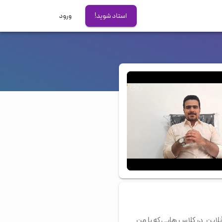
استاد شوید!
ورود
آزمون های بین المللی
آیلتس
تافل
دولینگو
GRE
PTE
00:00
/
01:14
با بیش از 10 سال سابقه تدریس آموزش آنلاین. در کلاس هایی که با من