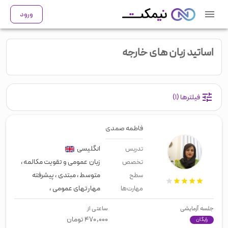
ورود
اساتید زبان های خارجه
فیلترها
(۱)
فاطمه صمدی
انگلیسی
تدریس
زبان عمومی و تقویت مکالمه
،
انگلیسی
تخصص
متوسط
،
مبتدی
،
پیشرفته
سطح
مهارتهای عمومی
،
زبان عمومی
،
لیسن
مهارت‌ها
جلسه آزمایشی
ساعتی از
۴۷۰,۰۰۰
تومان
رایگان