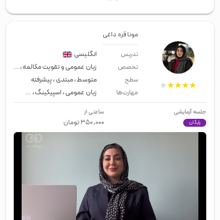
مونا قره داغی
انگلیسی
تدریس
زبان عمومی و تقویت مکالمه
،
معلم خ
تخصص
متوسط
،
مبتدی
،
پیشرفته
سطح
زبان عمومی
،
اسپیکینگ
،
مقاطع تحصی
مهارت‌ها
جلسه آزمایشی
ساعتی از
۳۵۰,۰۰۰
تومان
رایگان
00:00
/
02:02