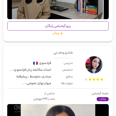
00:00
/
01:14
رزرو آزمایشی رایگان
رزرو آنی
شادی وحدتی
فرانسوی
تدریس
استاد مکالمه زبان فرانسوی
،
مصاحبه ک
تخصص
مبتدی
،
متوسط
،
پیشرفته
سطح
مهارتهای عمومی
،
زبان عمومی
،
لیسن
مهارت‌ها
جلسه آزمایشی
ساعتی از
۳۴۰,۰۰۰
تومان
رایگان