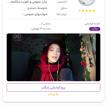
زبان عمومی و تقویت مکالمه
،
معلم خ
تخصص
متوسط
،
مبتدی
سطح
مهارتهای عمومی
،
زبان عمومی
،
لیسن
مهارت‌ها
جلسه آزمایشی
ساعتی از
۳۰۰,۰۰۰
تومان
رایگان
00:00
/
00:43
رزرو آزمایشی رایگان
رزرو آنی