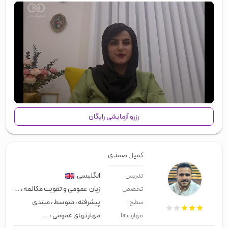
00:00
/
01:24
رزرو آزمایشی رایگان
کمیل صمدی
انگلیسی
تدریس
زبان عمومی و تقویت مکالمه
،
استاد آیلت
تخصص
پیشرفته
،
متوسط
،
مبتدی
سطح
مهارتهای عمومی
،
زبان عمومی
،
لیسن
مهارت‌ها