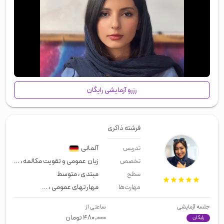
00:00
/
00:43
رزرو آزمایشی رایگان
فرشته ذاکری
آلمانی
تدریس
زبان عمومی و تقویت مکالمه
،
مصاحبه 
تخصص
مبتدی
،
متوسط
سطح
مهارتهای عمومی
،
زبان عمومی
،
مهاجر
مهارت‌ها
جلسه آزمایشی
ساعتی از
۴۸۰,۰۰۰
تومان
رایگان