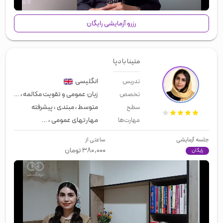
رزرو آزمایشی رایگان
متینا بادپا
انگلیسی
تدریس
زبان عمومی و تقویت مکالمه
،
مصاحبه 
تخصص
متوسط
،
مبتدی
،
پیشرفته
سطح
مهارتهای عمومی
،
زبان عمومی
،
اسپی
مهارت‌ها
جلسه آزمایشی
ساعتی از
۳۸۰,۰۰۰
تومان
رایگان