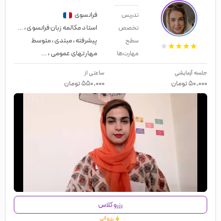
فرانسوی
تدریس
استاد مکالمه زبان فرانسوی
،
زبان کنکو
تخصص
پیشرفته
،
مبتدی
،
متوسط
سطح
مهارتهای عمومی
،
زبان عمومی
،
لیسن
مهارت‌ها
جلسه آزمایشی
ساعتی از
۵۰,۰۰۰
تومان
۵۵۰,۰۰۰
تومان
00:00
/
01:27
رزرو کلاس
رزرو آنی