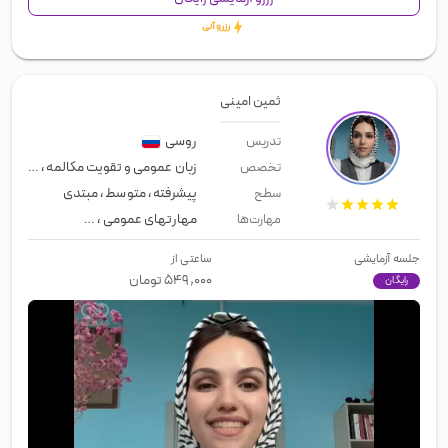
رزرو آنی
ثمین امینی
روسی
تدریس
زبان عمومی و تقویت مکالمه
،
زبان تج
تخصص
پیشرفته
،
متوسط
،
مبتدی
سطح
مهارتهای عمومی
،
زبان عمومی
،
لیسن
مهارت‌ها
جلسه آزمایشی
ساعتی از
۵۴۹,۰۰۰
تومان
رایگان