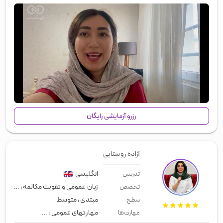
00:00
/
00:49
رزرو آزمایشی رایگان
آزاده روستایی
انگلیسی
تدریس
زبان عمومی و تقویت مکالمه
،
مصاحبه 
تخصص
مبتدی
،
متوسط
سطح
مهارتهای عمومی
،
زبان عمومی
،
اسپی
مهارت‌ها