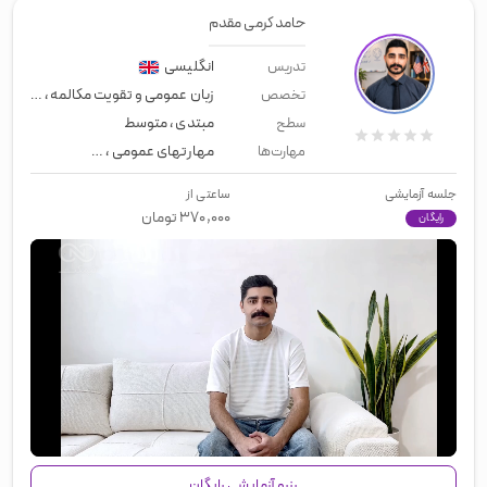
حامد کرمی مقدم
انگلیسی
تدریس
زبان عمومی و تقویت مکالمه
،
معلم خ
تخصص
مبتدی
،
متوسط
سطح
مهارتهای عمومی
،
زبان عمومی
،
لیسن
مهارت‌ها
جلسه آزمایشی
ساعتی از
۳۷۰,۰۰۰
تومان
رایگان
00:00
/
01:58
رزرو آزمایشی رایگان