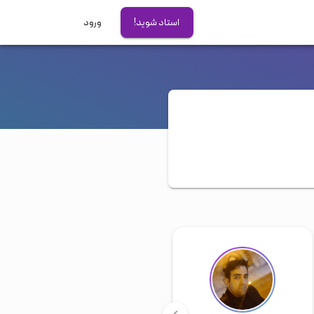
استاد شوید!
ورود
آزمون های بین المللی
آیلتس
تافل
دولینگو
GRE
PTE