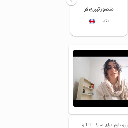
منصور کبیری فر
صبا حقیقی
انگلیسی
انگلیسی
00:00
/
00:54
آمیتیس فرمندنیا هستم. ۴ سال سابقه ی تدریس زبان به صورت خصوصی و گروهی از جمله موسسه ی زبان نصیر رو دارم. درای مدرک TTC و