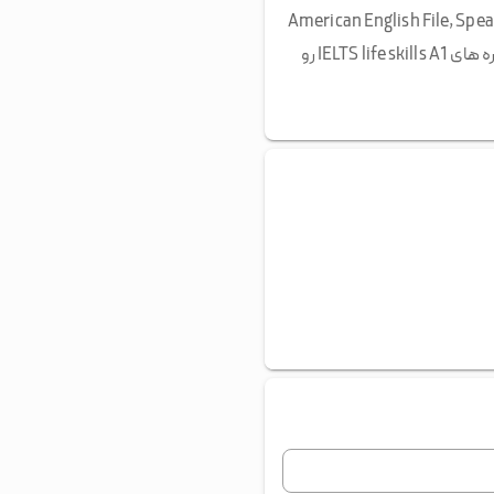
Business Vocabulary In U رو برای انگلیسی تجاری و American English File, Speak Out, Four
Corners, Oxford Word Skills, English Grammar in Use و Let's go رو تدریس میکنم. تجربه ی برگزاری دوره های IELTS life skills A1 رو