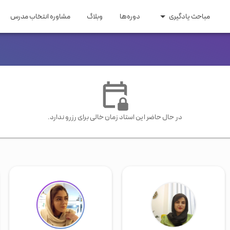
مباحث یادگیری
دوره‌ها
وبلاگ
مشاوره انتخاب مدرس
ری و مهاجرت
مقاطع تحصیلی
 اپلای
زبان کودکان
ایتالیایی
ترکی
عربی
روسی
اری و تحصیلی
زبان راهنمایی و دبیرستان
ومه
زبان کنکور ارشد و دکتری
یسی
هندی
سوئدی
هلندی
در حال حاضر این استاد زمان خالی برای رزرو ندارد.
گیلکی