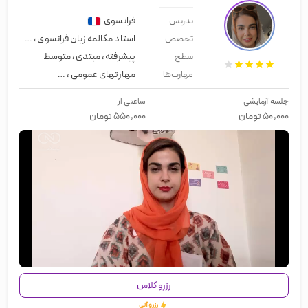
فرانسوی
تدریس
استاد مکالمه زبان فرانسوی
،
زبان کنکو
تخصص
پیشرفته
،
مبتدی
،
متوسط
سطح
مهارتهای عمومی
،
زبان عمومی
،
لیسن
مهارت‌ها
جلسه آزمایشی
ساعتی از
۵۰,۰۰۰
تومان
۵۵۰,۰۰۰
تومان
00:00
/
01:27
رزرو کلاس
رزرو آنی