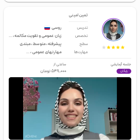
ثمین امینی
روسی
تدریس
زبان عمومی و تقویت مکالمه
،
زبان تج
تخصص
پیشرفته
،
متوسط
،
مبتدی
سطح
مهارتهای عمومی
،
زبان عمومی
،
لیسن
مهارت‌ها
جلسه آزمایشی
ساعتی از
۵۴۹,۰۰۰
تومان
رایگان
00:00
/
02:07