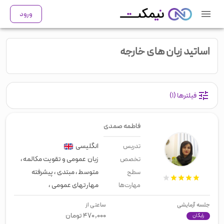
ورود
اساتید زبان های خارجه
فیلترها
(۱)
فاطمه صمدی
انگلیسی
تدریس
زبان عمومی و تقویت مکالمه
،
انگلیسی
تخصص
متوسط
،
مبتدی
،
پیشرفته
سطح
مهارتهای عمومی
،
زبان عمومی
،
لیسن
مهارت‌ها
جلسه آزمایشی
ساعتی از
۴۷۰,۰۰۰
تومان
رایگان