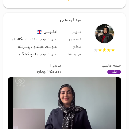
مونا قره داغی
انگلیسی
تدریس
زبان عمومی و تقویت مکالمه
،
معلم خ
تخصص
متوسط
،
مبتدی
،
پیشرفته
سطح
زبان عمومی
،
اسپیکینگ
،
مقاطع تحصی
مهارت‌ها
جلسه آزمایشی
ساعتی از
۳۵۰,۰۰۰
تومان
رایگان
00:00
/
02:02