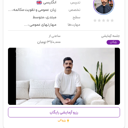
انگلیسی
تدریس
زبان عمومی و تقویت مکالمه
،
معلم خ
تخصص
مبتدی
،
متوسط
سطح
مهارتهای عمومی
،
زبان عمومی
،
لیسن
مهارت‌ها
جلسه آزمایشی
ساعتی از
۳۷۰,۰۰۰
تومان
رایگان
00:00
/
01:58
رزرو آزمایشی رایگان
رزرو آنی