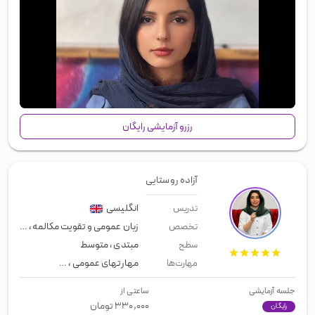
00:00
/
00:43
رزرو آزمایشی رایگان
آزاده روستایی
انگلیسی
تدریس
زبان عمومی و تقویت مکالمه
،
مصاحبه 
تخصص
مبتدی
،
متوسط
سطح
مهارتهای عمومی
،
زبان عمومی
،
اسپی
مهارت‌ها
جلسه آزمایشی
ساعتی از
۳۳۰,۰۰۰
تومان
رایگان