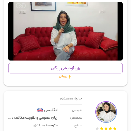
00:00
/
01:39
رزرو آزمایشی رایگان
رزرو آنی
حانیه محمدی
انگلیسی
تدریس
زبان عمومی و تقویت مکالمه
،
معلم خ
تخصص
متوسط
،
مبتدی
سطح