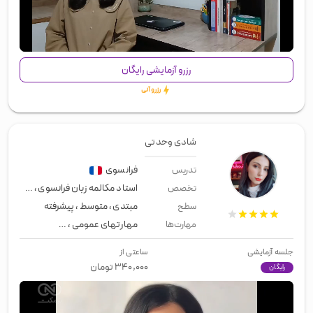
00:00
/
01:14
رزرو آزمایشی رایگان
رزرو آنی
شادی وحدتی
فرانسوی
تدریس
استاد مکالمه زبان فرانسوی
،
مصاحبه ک
تخصص
مبتدی
،
متوسط
،
پیشرفته
سطح
مهارتهای عمومی
،
زبان عمومی
،
لیسن
مهارت‌ها
جلسه آزمایشی
ساعتی از
۳۴۰,۰۰۰
تومان
رایگان