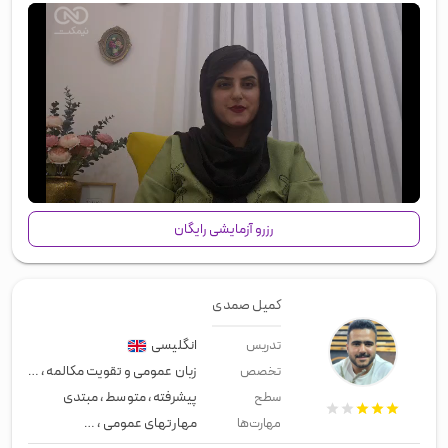
00:00
/
01:24
رزرو آزمایشی رایگان
کمیل صمدی
انگلیسی
تدریس
زبان عمومی و تقویت مکالمه
،
استاد آیلت
تخصص
پیشرفته
،
متوسط
،
مبتدی
سطح
مهارتهای عمومی
،
زبان عمومی
،
لیسن
مهارت‌ها