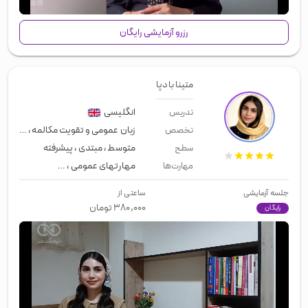
رزرو آزمایشی رایگان
متینا بادپا
انگلیسی
تدریس
زبان عمومی و تقویت مکالمه
،
مصاحبه 
تخصص
متوسط
،
مبتدی
،
پیشرفته
سطح
مهارتهای عمومی
،
زبان عمومی
،
اسپی
مهارت‌ها
جلسه آزمایشی
ساعتی از
۳۸۰,۰۰۰
تومان
رایگان