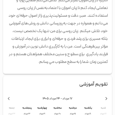
انگیزه در زبان‌آموزان تمرکز می‌کنم. تلاش می‌کنم فضایی پویا و
تعاملی ایجاد کنم تا زبان اموزان با اعتمادبه‌نفس از زبان روسی
استفاده کنند. صبر، دقت و مسئولیت‌پذیری را از اصول حرفه‌ای خود
می‌دانم و همواره در جهت به‌روزرسانی دانش و روش‌های آموزشی
خود تلاش ميكنم. زبان روسی برای من تنها یک تخصص نیست،
بلکه مسیری برای رشد فردی و حرفه‌ای و ابزاری برای ایجاد ارتباطات
مؤثر بین‌فرهنگی است. من با به كارگيري دانش نوين در آموزش و
فرايند يادگيري براي سطوح و سنين مختلف همراهتان هستم و در
كمترين زمان شما را به سطح مطلوب مي رسانم.
تقویم آموزشی
۱۷ مرداد
- ۲۴ مرداد
۱۴۰۵
شنبه
یکشنبه
دوشنبه
سه‌شنبه
چهارشنبه
پنجشنبه
جمعه
۱۷
مرداد
۱۸
مرداد
۱۹
مرداد
۲۰
مرداد
۲۱
مرداد
۲۲
مرداد
۲۳
مرداد