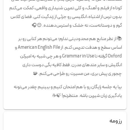
کوتاه از فیلم و آهنگ، و کلی تمرین شنیداری واقعی، کمکت می‌کنم
بدون ترس از اشتباه، انگلیسی رو جزئی از زندگیت کنی. فضای کلاس
گرم و دوستانه‌ست، نه خشک و استرس‌دهنده.
😊
🎧
📚
از نظر منابع هم محدودیتی ندارم؛ می‌تونم هر کتابی رو بر
اساس سطح و هدفت تدریس کنم. از American English File و
Oxford گرفته تا Grammar in Use و هر چی شبیه به امیرکن
انگلیش و سایر متدهای مدرن. فقط کافیه بگی دوست داری
چجوری پیش بری، من مسیرت رو طراحی می‌کنم.
🧩
بیا یه جلسه رایگان رو با هم امتحان کنیم و ببینیم چقدر می‌تونه
یادگیری زبان شیرین باشه. منتظرتم!
🍃
☕
رزومه