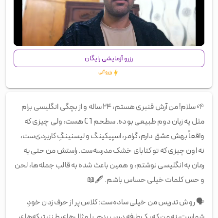
00:00
/
01:23
رزرو آزمایشی رایگان
رزرو آنی
🌱
سلام! من آرش قنبری هستم، ۲۴ ساله و از بچگی انگلیسی برام
مثل یه زبان دوم طبیعی بوده. سطحم C1 هست، ولی چیزی که
واقعاً بهش عشق دارم، گرامر، اسپیکینگ و لیسنینگِ کاربردی‌ست،
نه اون چیزی که تو کتابای خشک مدرسه‌ست. راستش من حتی یه
رمان به انگلیسی نوشتم، و همین باعث شده به قالب جمله‌ها، لحن
و حس کلمات خیلی حساس باشم.
🖋️
📖
🗣️
روش تدریس من خیلی ساده‌ست: کلاس پر از حرف زدن خودِ
شماست، نه من که یک‌طرفه درس بدم. با مثال‌های طنز، تیکه‌های