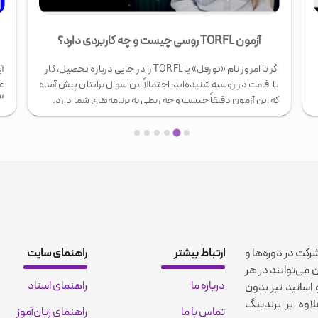
شباهت زبان فارسی و روسی
آیا تا به حال فکر کرده‌اید چرا برخی از کلمات روسی برای شما به
ان
ه
عنوان یک فارسی‌زبان آشنا به نظر می‌رسند؟ وقتی یک روس از
مح
“چای” (چای) یا “بازار” (базар) صحبت می‌کند، چرا احساس
در
می‌کنید همین واژه‌ها را قبلاً شنیده‌اید؟ پاسخ در پیوندهای
آم
تاریخی، فرهنگی و زبان‌شناختی عمیقی نهفته است که فارسی و
سر
روسی را …
با
شرکت در دوره‌ها و
ارتباط بیشتر
راهنمای سایت
 می‌توانند در هر
درباره ما
راهنمای استاد
اساتید نیز بدون
اوه بر برندینگ
تماس با ما
راهنمای زبان‌آموز