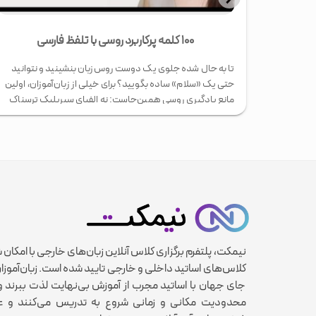
آزمون TORFL روسی چیست و چه کاربردی دارد؟
نتوانید
اگر تا امروز نام «تورفل» یا TORFL را در جایی درباره تحصیل، کار
ان، اولین
یا اقامت در روسیه شنیده‌اید، احتمالاً این سوال برایتان پیش آمد
 ترسناک
که این آزمون دقیقاً چیست و چه ربطی به برنامه‌های شما دارد.
روع ساده و
TORFL همان چیزی است که برای زبان انگلیسی، تافل یا آیلتس
ارسی دقیقاً
نامیده می‌شود؛ یک آزمون رسمی برای سنجش سطح …
نیمکت، پلتفرم برگزاری کلاس آنلاین زبان‌های خارجی با امکان 
کلاس‌های اساتید داخلی و خارجی تایید شده است. زبان‌آموزان
جای جهان با اساتید مجرب از آموزش بی‌نهایت لذت ببرند و 
محدودیت مکانی و زمانی شروع به تدریس می‌کنند و عل