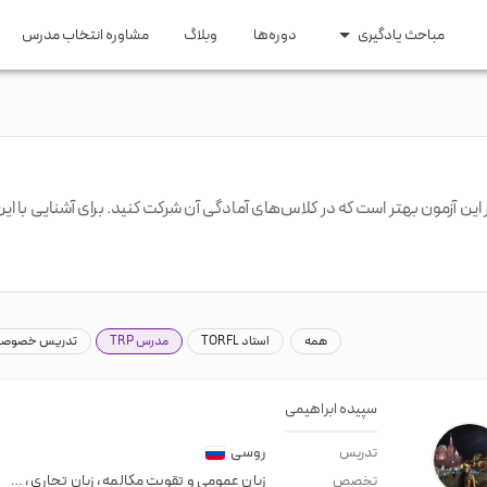
مباحث یادگیری
دوره‌ها
وبلاگ
مشاوره انتخاب مدرس
ری و مهاجرت
مقاطع تحصیلی
 اپلای
زبان کودکان
ایتالیایی
ترکی
عربی
روسی
اری و تحصیلی
زبان راهنمایی و دبیرستان
ومه
زبان کنکور ارشد و دکتری
یسی
هندی
سوئدی
هلندی
گیلکی
همه
استاد TORFL
مدرس TRP
تدریس خصوصی 
سپیده ابراهیمی
روسی
تدریس
زبان عمومی و تقویت مکالمه
،
زبان تجاری
،
مصاح
تخصص