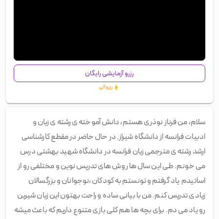
00:01
/
01:10
رزرو آزمایشی رایگان
رزرو آنی
سلام، من فرناز نوذری هستم، دانش آموخته ی رشته ی زبان و
ادبیات فرانسه از دانشگاه شیراز. در حال حاضر در مقطع کارشناسی
ارشد رشته ی مترجمی زبان فرانسه در دانشگاه شهید بهشتی درس
می خونم. طی این سال ها روش های تدریس نوین و مختلفی رو از
اساتیدم یاد گرفتم و تونستم به کودکان ،نوجوانان و بزرگسالان
زیادی تدریس کنم. من با بیانی ساده و راحت بهتون این زبان شیرین
رو یاد می دم. برای بچه ها هم کلی بازی متنوع داریم که باعث میشه