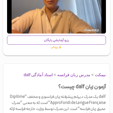
00:00
/
00:52
رزرو آزمایشی رایگان
رزرو آنی
نیمکت
>
مدرس زبان فرانسه
>
استاد آمادگی dalf
آزمون زبان dalf چیست؟
dalf یک مدرک دیپلم پیشرفته زبان فرانسوی و مخفف “Diplôme
Approfondi de Langue Française” است که به معنی “مدرک
عمیق زبان فرانسه” است. این مدرک توسط وزارت خارجه فرانسه ارائه