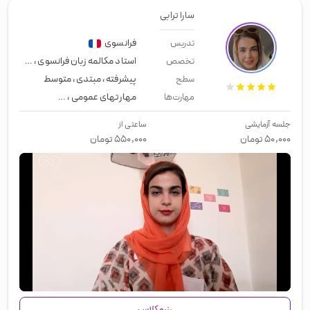
سارا ترابی
فرانسوی
تدریس
استاد مکالمه زبان فرانسوی
،
زبان کنکو
تخصص
پیشرفته
،
مبتدی
،
متوسط
سطح
مهارتهای عمومی
،
زبان عمومی
،
لیسن
مهارت‌ها
جلسه آزمایشی
ساعتی از
۵۰,۰۰۰
تومان
۵۵۰,۰۰۰
تومان
00:00
/
01:27
رزرو کلاس