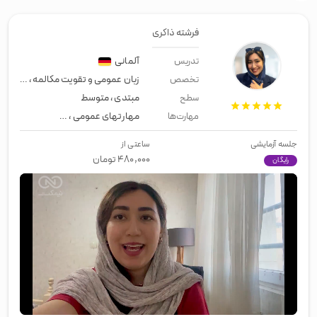
فرشته ذاکری
آلمانی
تدریس
زبان عمومی و تقویت مکالمه
،
مصاحبه 
تخصص
مبتدی
،
متوسط
سطح
مهارتهای عمومی
،
زبان عمومی
،
مهاجر
مهارت‌ها
جلسه آزمایشی
ساعتی از
۴۸۰,۰۰۰
تومان
رایگان
00:00
/
00:49