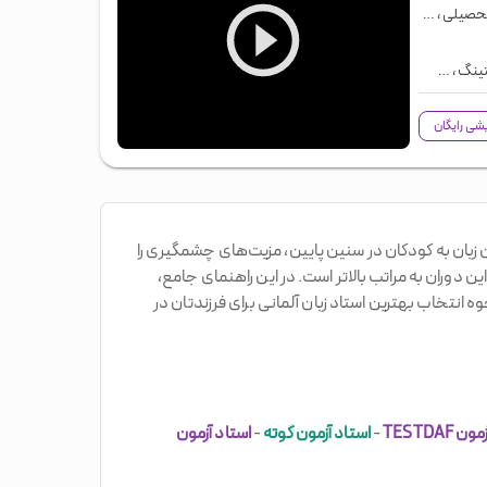
تحصیلی
،
آلمانی اتریشی
،
OSD
،
استاد مکالمه زبان آلمانی
،
تدریس گرامر زبان آلمانی
،
مع
تینگ
،
آزمون های بین المللی
ایشی رایگان
 زبان به کودکان در سنین پایین، مزیت‌های چشمگیری را
ن دوران به مراتب بالاتر است. در این راهنمای جامع،
 انتخاب بهترین استاد زبان آلمانی برای فرزندتان در
 TESTDAF
-
استاد آزمون گوته
-
استاد آزمون