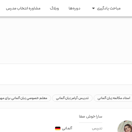
مباحث یادگیری
دوره‌ها
وبلاگ
مشاوره انتخاب مدرس
ری و مهاجرت
مقاطع تحصیلی
 اپلای
زبان کودکان
ایتالیایی
ترکی
عربی
روسی
اری و تحصیلی
زبان راهنمایی و دبیرستان
ومه
زبان کنکور ارشد و دکتری
یسی
هندی
سوئدی
هلندی
گیلکی
استاد مکالمه زبان آلمانی
تدریس گرامر زبان آلمانی
معلم خصوصی زبان آلمانی برای مه
سارا خوش صفا
آلمانی
تدریس