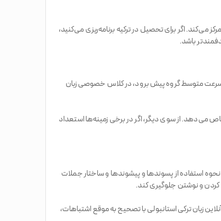
 می‌کند. اگر برای تحصیل در ترکیه برنامه‌ریزی می‌کنید،
فمندتر باشد.
 با سرعت متوسط گروه پیش برود، در کلاس خصوصی زبان
اص می‌دهد. از سوی دیگر، اگر در برخی زمینه‌ها استعداد
 نحوه استفاده از پسوندها و پیشوندها و ساختار جملات
 کردن و نوشتن جلوگیری کند.
 خاصی مانند ı، ö، ü و ğ هستند، بسیار ارزشمند است. استاد آنلاین زبان ترکی استانبولی با تصحیح به موقع اشتباهات،