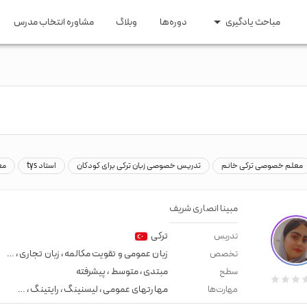
مباحث یادگیری
دوره‌ها
وبلاگ
مشاوره انتخاب مدرس
ری و مهاجرت
مقاطع تحصیلی
 اپلای
زبان کودکان
ایتالیایی
ترکی
عربی
روسی
اری و تحصیلی
زبان راهنمایی و دبیرستان
ومه
زبان کنکور ارشد و دکتری
یسی
هندی
سوئدی
هلندی
گیلکی
معلم خصوصی ترکی خانم
تدریس خصوصی زبان ترکی برای کودکان
استاد tys
مع
مبینا انصاری شریف
ترکی
تدریس
زبان عمومی و تقویت مکالمه
،
زبان تجاری
،
معلم
تخصص
مبتدی
،
متوسط
،
پیشرفته
سطح
مهارتهای عمومی
،
لیسنینگ
،
رایتینگ
،
لهجه نی
مهارت‌ها