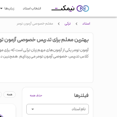
انتخاب استاد
زبان‌ها
مهارتهای عمومی
زبان تجا
استاد
ترکی
معلم خصوصی آزمون تومر
اسپیکینگ
مهاجرت و
انگلیسی
آلمانی
فرانسوی
اسپانیایی
بهترین معلم برای تدریس خصوصی آزمون تو
زبان عمومی
مصاحبه ک
رایتینگ
تکمیل رز
آزمون تومر یکی از آزمون‌های مهم زبان ترکی است که برای م
کلاس تدریس خصوصی آزمون تومر می‌پردازیم. همچنین در زیر می‌توانید
ژاپنی
لیسنینگ
چینی
کره‌ای
فارسی
مقاله نو
لهجه نیتیو لایک
فیلترها
همه
حذف همه
نام استاد