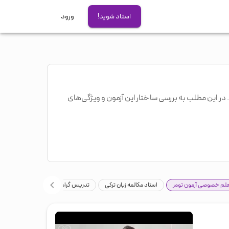
استاد شوید!
ورود
آزمون های بین المللی
آیلتس
تافل
دولینگو
 در این مطلب به بررسی ساختار این آزمون و ویژگی‌های
GRE
PTE
لم خصوصی آزمون تومر
استاد مکالمه زبان ترکی
تدریس گرامر زبان ترکی