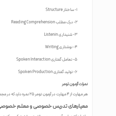
۱- ساختار Structure
۲- درک مطلب Reading Comprehension
۳- شنیداری Listenin
۴- نوشتاری Writing
۵- تعامل گفتاری Spoken Interaction
۶- تولید گفتاری Spoken Production
نمرات آزمون تومر
هر مهارت از ۴ مهارت در آزمون تومر ۲۵ نمره دارد که در مجموع به 100 نمره می‌رسد. حداقل نمره برای قبولی ۶۰ نمره است.
معیارهای تدریس خصوصی و معلم خصوصی 