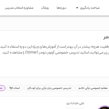
مباحث یادگیری
دوره‌ها
وبلاگ
مشاوره انتخاب مدرس
ری و مهاجرت
مقاطع تحصیلی
 اپلای
زبان کودکان
ایتالیایی
ترکی
عربی
روسی
مر
اری و تحصیلی
زبان راهنمایی و دبیرستان
ومه
زبان کنکور ارشد و دکتری
وفقیت هرچه بیشتر در آن بهتر است از آموزش‌های ویژه این دوره استفاده کنید.
 اساتید تدریس خصوصی آزمون تومر (tömer) را مشاهده کنید.
یسی
هندی
سوئدی
هلندی
گیلکی
معلم خصوصی ترکی خانم
تدریس خصوصی زبان ترکی برای کودکان
استاد tys
مع
علی خدادادی