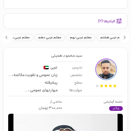
فیلترها
(۲)
معلم عربی هشتم
معلم عربی نهم
معلم عربی دهم
معلم عربی یازدهم
سید محمود همیلی
عربی
تدریس
زبان عمومی و تقویت مکالمه
،
زبان تج
تخصص
پیشرفته
سطح
مهارتهای عمومی
،
زبان عمومی
،
لیسن
مهارت‌ها
جلسه آزمایشی
ساعتی از
۳۰۰,۰۰۰
تومان
رایگان