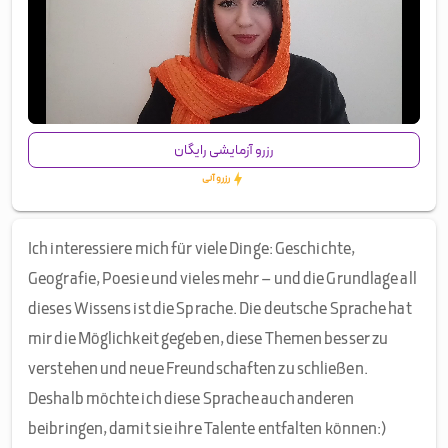
00:00
/
00:20
رزرو آزمایشی رایگان
رزرو آنی
Ich interessiere mich für viele Dinge: Geschichte,
Geografie, Poesie und vieles mehr – und die Grundlage all
dieses Wissens ist die Sprache. Die deutsche Sprache hat
mir die Möglichkeit gegeben, diese Themen besser zu
verstehen und neue Freundschaften zu schließen.
Deshalb möchte ich diese Sprache auch anderen
beibringen, damit sie ihre Talente entfalten können:)