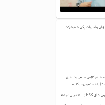
00:00
/
00:60
 زبان و ادبیات پکن هم شرکت
اس ها بیشتر بر روی آزمون HSK، کتاب های HSK و چینی تجاری بوده. در کلاس ها مهارت های
^) باهم تمرین میکنیم.
یین میشه.