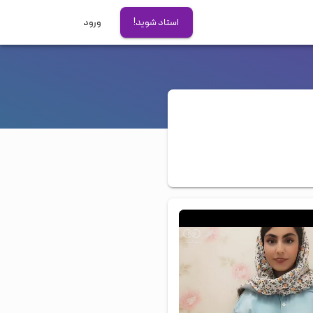
استاد شوید!
ورود
آزمون های بین المللی
آیلتس
تافل
دولینگو
GRE
PTE