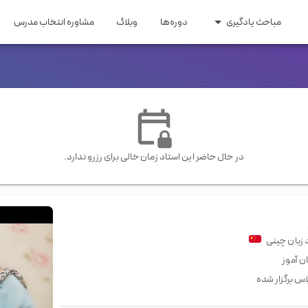
مباحث یادگیری
دوره‌ها
وبلاگ
مشاوره انتخاب مدرس
ری و مهاجرت
مقاطع تحصیلی
 اپلای
زبان کودکان
ایتالیایی
ترکی
عربی
روسی
اری و تحصیلی
زبان راهنمایی و دبیرستان
ومه
زبان کنکور ارشد و دکتری
یسی
هندی
سوئدی
هلندی
در حال حاضر این استاد زمان خالی برای رزرو ندارد.
گیلکی
 زبان
چینی
ان آموز
اس برگزار شده