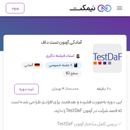
ورود
آمادگی آزمون تست داف
استاد
فرشته ذاکری
۸ جلسه خصوصی
آلمانی
سطح B2
۶۰ دقیقه
۴,۸۰۰,۰۰۰
تومان
ثبت دوره
این دوره به‌صورت فشرده و هدفمند برای افرادی طراحی شده است
که قصد شرکت در آزمون TestDaF را دارند.
✅
بررسی کامل ساختار آزمون TestDaF