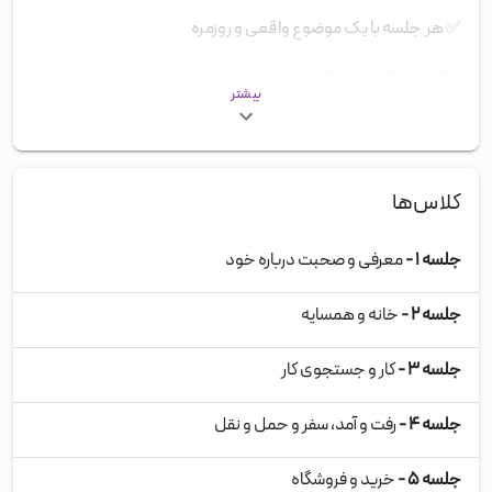
✅
هر جلسه با یک موضوع واقعی و روزمره
✅
آموزش گرامر و واژگان موردنیاز هر موضوع
بیشتر
✅
تمرین مکالمه و بحث آزاد در هر جلسه
✅
افزایش روانی، دایره واژگان و اعتمادبه‌نفس در صحبت کردن
کلاس‌ها
✅
مناسب سطوح A2 تا B2
جلسه ۱ -
معرفی و صحبت درباره خود
جلسه ۲ -
خانه و همسایه
جلسه ۳ -
کار و جستجوی کار
جلسه ۴ -
رفت و آمد، سفر و حمل و نقل
جلسه ۵ -
خرید و فروشگاه