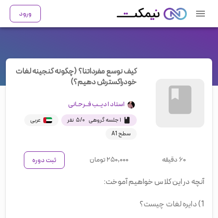
ورود
کیف نوسع مفرداتنا؟ (چگونه گنجینه لغات
خودراگسترش دهیم؟)
استاد
ادیــب فــرحـانی
۱ جلسه گروهی
۰
/
۵
نفر
عربی
سطح A1
۶۰ دقیقه
۲۵۰,۰۰۰
تومان
ثبت دوره
آنچه در این کلاس خواهیم آموخت:
1) دایره لغات چیست؟