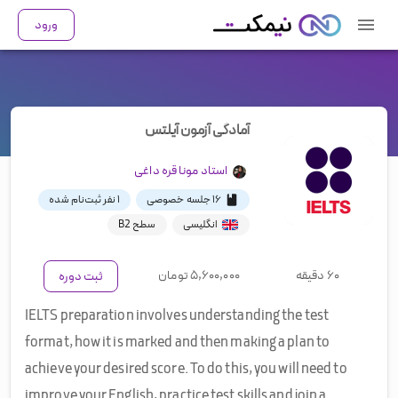
ورود
آمادگی آزمون آیلتس
استاد
مونا قره داغی
۱۶ جلسه خصوصی
۱
نفر ثبت‌نام شده
انگلیسی
سطح B2
۶۰ دقیقه
۵,۶۰۰,۰۰۰
تومان
ثبت دوره
IELTS preparation involves understanding the test
format, how it is marked and then making a plan to
achieve your desired score. To do this, you will need to
improve your English, practice test skills and join a