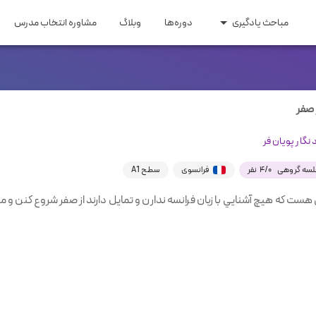
مباحث یادگیری
دوره‌ها
وبلاگ
مشاوره انتخاب مدرس
ری و مهاجرت
مقاطع تحصیلی
 اپلای
زبان کودکان
ایتالیایی
ترکی
عربی
روسی
اری و تحصیلی
زبان راهنمایی و دبیرستان
 صفر
ومه
زبان کنکور ارشد و دکتری
نگار پويان فر
یسی
هندی
سوئدی
هلندی
گیلکی
۰
/
۴
نفر
فرانسوی
سطح A1
ست كه هيچ آشنايي با زبان فرانسه ندارن و تمایل دارند از صفر شروع كنن و مبا