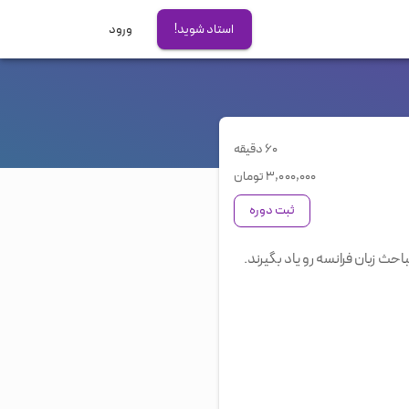
استاد شوید!
ورود
آزمون های بین المللی
آیلتس
تافل
۶۰ دقیقه
دولینگو
۳,۰۰۰,۰۰۰
تومان
GRE
ثبت دوره
PTE
حث زبان فرانسه رو یاد بگیرند.