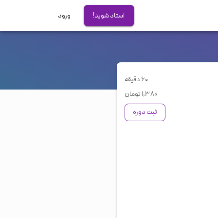
استاد شوید!
ورود
آزمون های بین المللی
آیلتس
تافل
۶۰ دقیقه
دولینگو
۱,۳۸۰
تومان
GRE
ثبت دوره
PTE