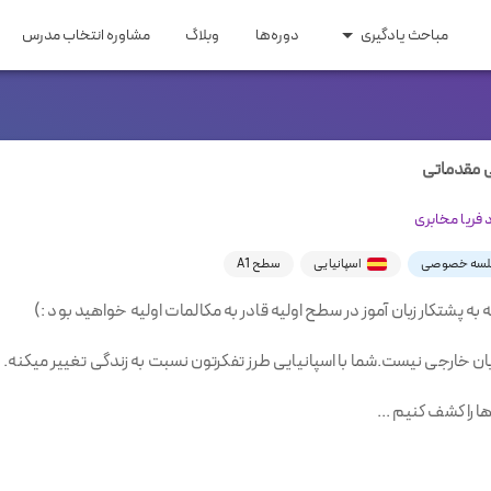
مباحث یادگیری
دوره‌ها
وبلاگ
مشاوره انتخاب مدرس
ری و مهاجرت
مقاطع تحصیلی
 اپلای
زبان کودکان
ایتالیایی
ترکی
عربی
روسی
اری و تحصیلی
زبان راهنمایی و دبیرستان
ی مقدماتی
ومه
زبان کنکور ارشد و دکتری
فریا مخابری
یسی
هندی
سوئدی
هلندی
گیلکی
اسپانیایی
سطح A1
ان خارجی نیست.شما با اسپانیایی طرز تفکرتون نسبت به زندگی تغییر میکنه.
 را کشف کنیم ...